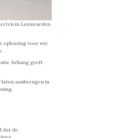
jecten in Leeuwarden.
e oplossing voor wie
k.
atie, behang geeft
 laten aanbrengen in
oning.
l dat de
rking.