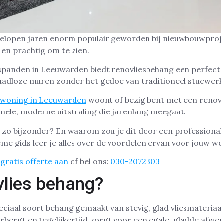
fgelopen jaren enorm populair geworden bij nieuwbouwpro
 en prachtig om te zien.
spanden in Leeuwarden biedt renovliesbehang een perfect
naadloze muren zonder het gedoe van traditioneel stucwer
woning in Leeuwarden
woont of bezig bent met een renov
nele, moderne uitstraling die jarenlang meegaat.
zo bijzonder? En waarom zou je dit door een professional
me gids leer je alles over de voordelen ervan voor jouw w
gratis offerte aan
of bel ons:
030-2072303
vlies behang?
eciaal soort behang gemaakt van stevig, glad vliesmateriaa
bergt en tegelijkertijd zorgt voor een egale, gladde afwe