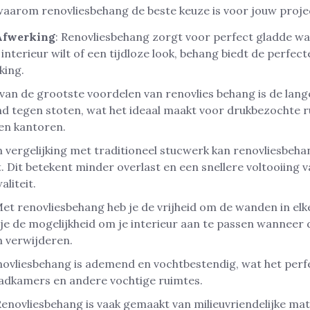
waarom renovliesbehang de beste keuze is voor jouw proje
Afwerking
: Renovliesbehang zorgt voor perfect gladde w
interieur wilt of een tijdloze look, behang biedt de perfe
king.
 van de grootste voordelen van renovlies behang is de lang
d tegen stoten, wat het ideaal maakt voor drukbezochte r
en kantoren.
In vergelijking met traditioneel stucwerk kan renovliesbehan
Dit betekent minder overlast en een snellere voltooiing v
aliteit.
Met renovliesbehang heb je de vrijheid om de wanden in elk
t je de mogelijkheid om je interieur aan te passen wanneer 
n verwijderen.
novliesbehang is ademend en vochtbestendig, wat het per
badkamers en andere vochtige ruimtes.
Renovliesbehang is vaak gemaakt van milieuvriendelijke mat