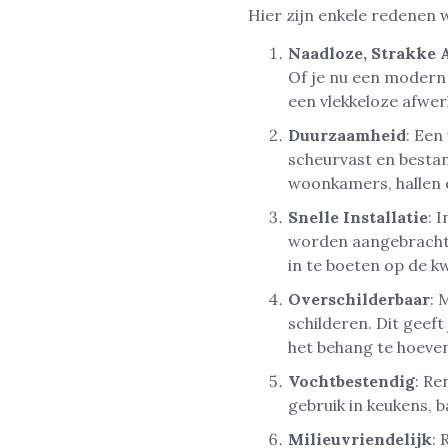
Hier zijn enkele redenen 
Naadloze, Strakke 
Of je nu een modern 
een vlekkeloze afwer
Duurzaamheid
: Een
scheurvast en bestan
woonkamers, hallen 
Snelle Installatie
: 
worden aangebracht. 
in te boeten op de kw
Overschilderbaar
: 
schilderen. Dit geef
het behang te hoeve
Vochtbestendig
: Re
gebruik in keukens, 
Milieuvriendelijk
: 