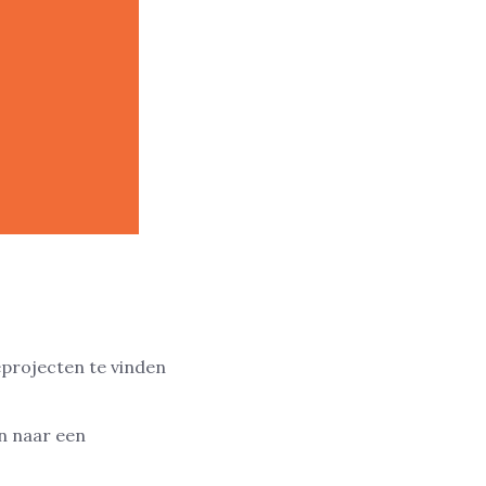
n
projecten te vinden
jn naar een