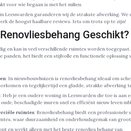
t voor wie begaan is met het milieu.
st in Leeuwarden garanderen wij de strakste afwerking. We 
erk de hoogst haalbare reviews. Iets om trots op te zijn!
 Renovliesbehang Geschikt?
dig en kan in veel verschillende ruimtes worden toegepast.
panden, het biedt een stijlvolle en functionele oplossing 
en
: In nieuwbouwhuizen is renovliesbehang ideaal om sch
orkomen en tegelijkertijd een gladde, strakke afwerking t
n
: Heb je een oudere woning in Leeuwarden die toe is aan
oude, beschadigde muren snel en efficiënt nieuw leven inb
rciële ruimtes
: Renovliesbehang biedt een professionele u
mtes, waar duurzaamheid en onderhoudsgemak van groot b
t en werkt alleen met het beste renovlies behang van