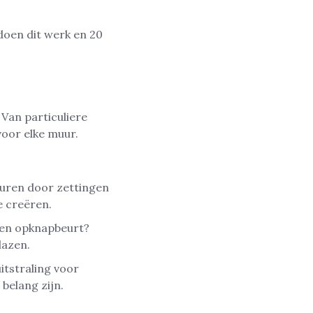
doen dit werk en 20
 Van particuliere
voor elke muur.
euren door zettingen
e creëren.
 een opknapbeurt?
lazen.
itstraling voor
elang zijn.