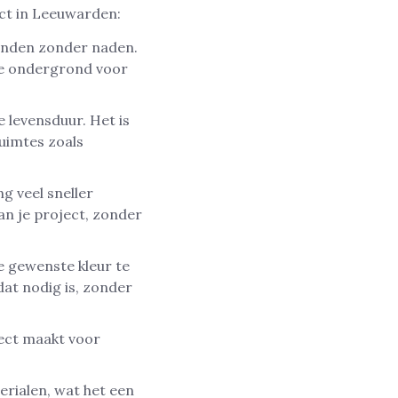
ct in Leeuwarden:
anden zonder naden.
cte ondergrond voor
e levensduur. Het is
uimtes zoals
g veel sneller
an je project, zonder
e gewenste kleur te
dat nodig is, zonder
fect maakt voor
erialen, wat het een