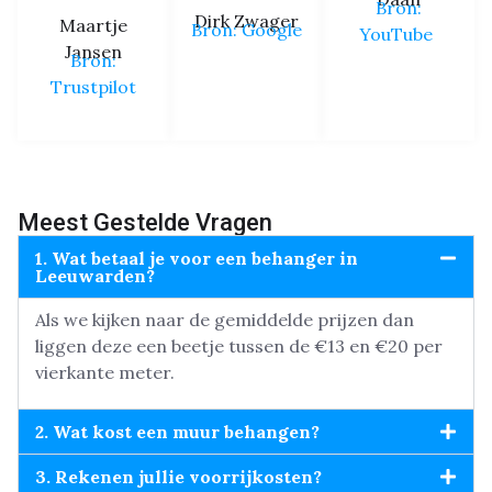
Bron:
Dirk Zwager
Maartje
Bron: Google
YouTube
Jansen
Bron:
Trustpilot
Meest Gestelde Vragen
1. Wat betaal je voor een behanger in
Leeuwarden?
Als we kijken naar de gemiddelde prijzen dan
liggen deze een beetje tussen de €13 en €20 per
vierkante meter.
2. Wat kost een muur behangen?
3. Rekenen jullie voorrijkosten?