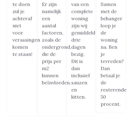
te doen
Er zijn
van een
Samen
zul je
namelijk
complete
met de
achteraf
een
woning
behanger
niet
aantal
zijn wij
loop je
voor
factoren,
gemiddeld
de
verassingen
zoals de
drie
woning
komen
ondergrond,
dagen
na. Ben
te staan!
die de
bezig.
je
prijs per
Dit is
tevreden?
m2
dan
Dan
kunnen
inclusief
betaal je
beïnvloeden.
sauzen
de
en
resterende
kitten.
50
procent.