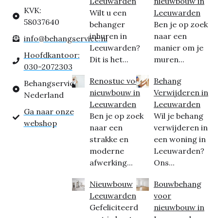
Leeuwarden
nieuwbouw in
KVK:
Wilt u een
Leeuwarden
58037640
behanger
Ben je op zoek
inhuren in
naar een
info@behangservice.nl
Leeuwarden?
manier om je
Hoofdkantoor:
Dit is het...
muren...
030-2072303
Renostuc voor
Behang
Behangservice
nieuwbouw in
Verwijderen in
Nederland
Leeuwarden
Leeuwarden
Ga naar onze
Ben je op zoek
Wil je behang
webshop
naar een
verwijderen in
strakke en
een woning in
moderne
Leeuwarden?
afwerking...
Ons...
Nieuwbouw
Bouwbehang
Leeuwarden
voor
Gefeliciteerd
nieuwbouw in