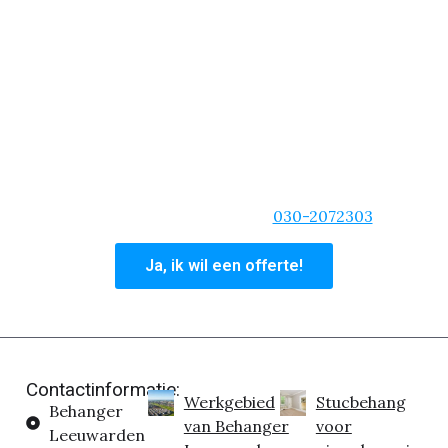
goedkope prijzen per vierkante meter. Er is geen
klus die we niet aannemen en zelfs als het gaat om
een spoed situatie, dan kun je rekenen op ons
behangteam.
We zijn van de korte lijnen, duidelijke communicatie
en zullen altijd dat extra stapje zetten. Ben je
overtuigd dat wij de beste behangservice bieden
voor uw woning? Vraag dan nu een offerte aan of
bel ons hoofdkantoor op:
030-2072303
Ja, ik wil een offerte!
Contactinformatie:
Werkgebied
Stucbehang
Behanger
van Behanger
voor
Leeuwarden