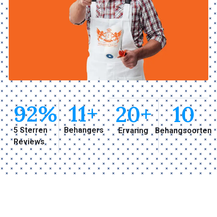
92
%
11
+
20
+
10
5 Sterren
Behangers
Ervaring
Behangsoorten
Reviews
Waarom Behanger Leeuwarden?