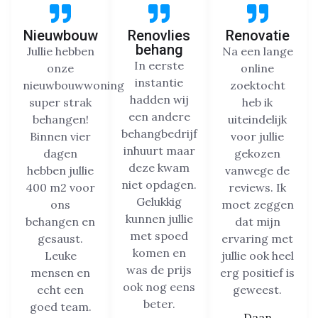
Nieuwbouw
Renovlies
Renovatie
behang
Jullie hebben
Na een lange
In eerste
onze
online
instantie
nieuwbouwwoning
zoektocht
hadden wij
super strak
heb ik
een andere
behangen!
uiteindelijk
behangbedrijf
Binnen vier
voor jullie
inhuurt maar
dagen
gekozen
deze kwam
hebben jullie
vanwege de
niet opdagen.
400 m2 voor
reviews. Ik
Gelukkig
ons
moet zeggen
kunnen jullie
behangen en
dat mijn
met spoed
gesaust.
ervaring met
komen en
Leuke
jullie ook heel
was de prijs
mensen en
erg positief is
ook nog eens
echt een
geweest.
beter.
goed team.
Daan