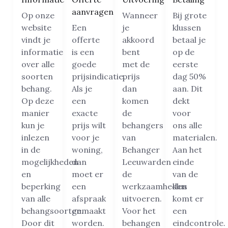
aanvragen
Op onze
Wanneer
Bij grote
website
Een
je
klussen
vindt je
offerte
akkoord
betaal je
informatie
is een
bent
op de
over alle
goede
met de
eerste
soorten
prijsindicatie.
prijs
dag 50%
behang.
Als je
dan
aan. Dit
Op deze
een
komen
dekt
manier
exacte
de
voor
kun je
prijs wilt
behangers
ons alle
inlezen
voor je
van
materialen.
in de
woning,
Behanger
Aan het
mogelijkheden
dan
Leeuwarden
einde
en
moet er
de
van de
beperking
een
werkzaamheden
klus
van alle
afspraak
uitvoeren.
komt er
behangsoorten.
gemaakt
Voor het
een
Door dit
worden.
behangen
eindcontrole.