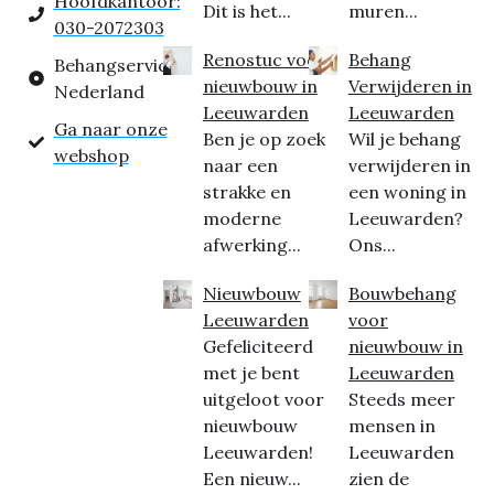
Hoofdkantoor:
Dit is het...
muren...
030-2072303
Renostuc voor
Behang
Behangservice
nieuwbouw in
Verwijderen in
Nederland
Leeuwarden
Leeuwarden
Ga naar onze
Ben je op zoek
Wil je behang
webshop
naar een
verwijderen in
strakke en
een woning in
moderne
Leeuwarden?
afwerking...
Ons...
Nieuwbouw
Bouwbehang
Leeuwarden
voor
Gefeliciteerd
nieuwbouw in
met je bent
Leeuwarden
uitgeloot voor
Steeds meer
nieuwbouw
mensen in
Leeuwarden!
Leeuwarden
Een nieuw...
zien de