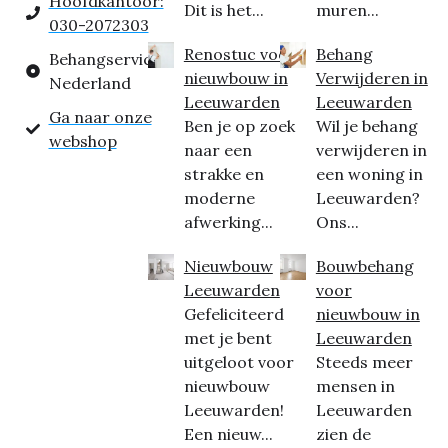
Hoofdkantoor:
Dit is het...
muren...
030-2072303
Renostuc voor
Behang
Behangservice
nieuwbouw in
Verwijderen in
Nederland
Leeuwarden
Leeuwarden
Ga naar onze
Ben je op zoek
Wil je behang
webshop
naar een
verwijderen in
strakke en
een woning in
moderne
Leeuwarden?
afwerking...
Ons...
Nieuwbouw
Bouwbehang
Leeuwarden
voor
Gefeliciteerd
nieuwbouw in
met je bent
Leeuwarden
uitgeloot voor
Steeds meer
nieuwbouw
mensen in
Leeuwarden!
Leeuwarden
Een nieuw...
zien de