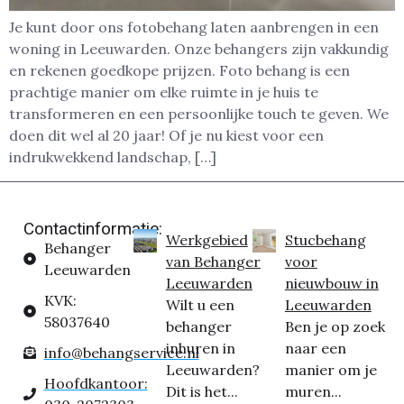
Je kunt door ons fotobehang laten aanbrengen in een
woning in Leeuwarden. Onze behangers zijn vakkundig
en rekenen goedkope prijzen. Foto behang is een
prachtige manier om elke ruimte in je huis te
transformeren en een persoonlijke touch te geven. We
doen dit wel al 20 jaar! Of je nu kiest voor een
indrukwekkend landschap, […]
Contactinformatie:
Werkgebied
Stucbehang
Behanger
van Behanger
voor
Leeuwarden
Leeuwarden
nieuwbouw in
KVK:
Wilt u een
Leeuwarden
58037640
behanger
Ben je op zoek
inhuren in
naar een
info@behangservice.nl
Leeuwarden?
manier om je
Hoofdkantoor:
Dit is het...
muren...