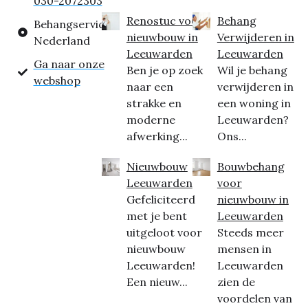
030-2072303
Renostuc voor
Behang
Behangservice
nieuwbouw in
Verwijderen in
Nederland
Leeuwarden
Leeuwarden
Ga naar onze
Ben je op zoek
Wil je behang
webshop
naar een
verwijderen in
strakke en
een woning in
moderne
Leeuwarden?
afwerking...
Ons...
Nieuwbouw
Bouwbehang
Leeuwarden
voor
Gefeliciteerd
nieuwbouw in
met je bent
Leeuwarden
uitgeloot voor
Steeds meer
nieuwbouw
mensen in
Leeuwarden!
Leeuwarden
Een nieuw...
zien de
voordelen van