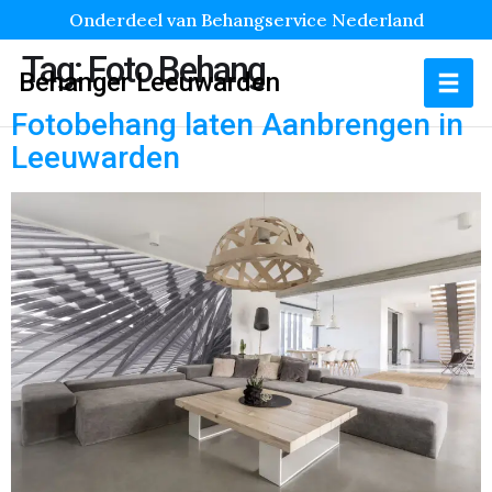
Onderdeel van Behangservice Nederland
Tag:
Foto Behang
Behanger Leeuwarden
Fotobehang laten Aanbrengen in
Leeuwarden