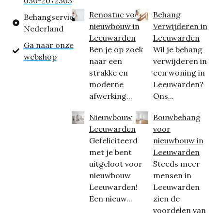
030-2072303
Renostuc voor
Behang
Behangservice
nieuwbouw in
Verwijderen in
Nederland
Leeuwarden
Leeuwarden
Ga naar onze
Ben je op zoek
Wil je behang
webshop
naar een
verwijderen in
strakke en
een woning in
moderne
Leeuwarden?
afwerking...
Ons...
Nieuwbouw
Bouwbehang
Leeuwarden
voor
Gefeliciteerd
nieuwbouw in
met je bent
Leeuwarden
uitgeloot voor
Steeds meer
nieuwbouw
mensen in
Leeuwarden!
Leeuwarden
Een nieuw...
zien de
voordelen van