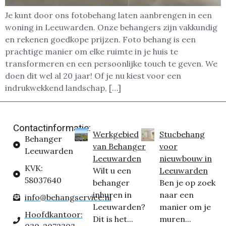
Je kunt door ons fotobehang laten aanbrengen in een
woning in Leeuwarden. Onze behangers zijn vakkundig
en rekenen goedkope prijzen. Foto behang is een
prachtige manier om elke ruimte in je huis te
transformeren en een persoonlijke touch te geven. We
doen dit wel al 20 jaar! Of je nu kiest voor een
indrukwekkend landschap, […]
Contactinformatie:
Werkgebied
Stucbehang
Behanger
van Behanger
voor
Leeuwarden
Leeuwarden
nieuwbouw in
KVK:
Wilt u een
Leeuwarden
58037640
behanger
Ben je op zoek
inhuren in
naar een
info@behangservice.nl
Leeuwarden?
manier om je
Hoofdkantoor:
Dit is het...
muren...