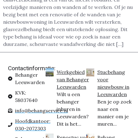
veelzijdige manieren om wanden af te werken. Of je nu
bezig bent met een renovatie of de wanden van je
nieuwbouwwoning in Leeuwarden wilt versterken,
glasvezelbehang biedt een uitstekende oplossing. Dit
type behang is ideaal voor wie op zoek is naar een
duurzame, scheurvaste wandafwerking die niet […]
Contactinformatie:
Werkgebied
Stucbehang
Behanger
van Behanger
voor
Leeuwarden
Leeuwarden
nieuwbouw in
KVK:
Wilt u een
Leeuwarden
58037640
behanger
Ben je op zoek
inhuren in
naar een
info@behangservice.nl
Leeuwarden?
manier om je
Hoofdkantoor:
Dit is het...
muren...
030-2072303
Renostuc voor
Behang