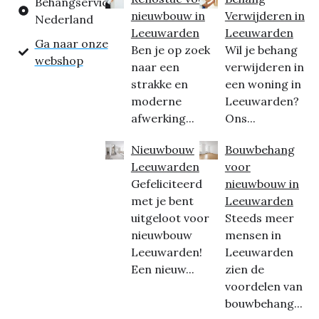
Behangservice
nieuwbouw in
Verwijderen in
Nederland
Leeuwarden
Leeuwarden
Ga naar onze
Ben je op zoek
Wil je behang
webshop
naar een
verwijderen in
strakke en
een woning in
moderne
Leeuwarden?
afwerking...
Ons...
Nieuwbouw
Bouwbehang
Leeuwarden
voor
Gefeliciteerd
nieuwbouw in
met je bent
Leeuwarden
uitgeloot voor
Steeds meer
nieuwbouw
mensen in
Leeuwarden!
Leeuwarden
Een nieuw...
zien de
voordelen van
bouwbehang...