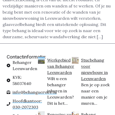
veelzijdige manieren om wanden af te werken. Of je nu
bezig bent met een renovatie of de wanden van je
nieuwbouwwoning in Leeuwarden wilt versterken,
glasvezelbehang biedt een uitstekende oplossing. Dit
type behang is ideaal voor wie op zoek is naar een
duurzame, scheurvaste wandafwerking die niet […]
Contactinformatie:
Werkgebied
Stucbehang
Behanger
van Behanger
voor
Leeuwarden
Leeuwarden
nieuwbouw in
KVK:
Wilt u een
Leeuwarden
58037640
behanger
Ben je op zoek
inhuren in
naar een
info@behangservice.nl
Leeuwarden?
manier om je
Hoofdkantoor:
Dit is het...
muren...
030-2072303
Renostuc voor
Behang