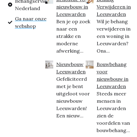
Behangservice
nieuwbouw in
Verwijderen in
Nederland
Leeuwarden
Leeuwarden
Ga naar onze
Ben je op zoek
Wil je behang
webshop
naar een
verwijderen in
strakke en
een woning in
moderne
Leeuwarden?
afwerking...
Ons...
Nieuwbouw
Bouwbehang
Leeuwarden
voor
Gefeliciteerd
nieuwbouw in
met je bent
Leeuwarden
uitgeloot voor
Steeds meer
nieuwbouw
mensen in
Leeuwarden!
Leeuwarden
Een nieuw...
zien de
voordelen van
bouwbehang...