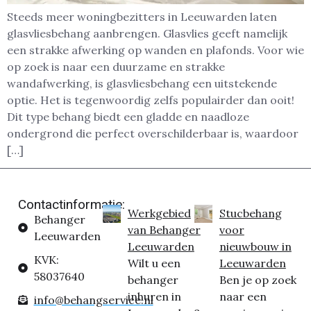
Steeds meer woningbezitters in Leeuwarden laten
glasvliesbehang aanbrengen. Glasvlies geeft namelijk
een strakke afwerking op wanden en plafonds. Voor wie
op zoek is naar een duurzame en strakke
wandafwerking, is glasvliesbehang een uitstekende
optie. Het is tegenwoordig zelfs populairder dan ooit!
Dit type behang biedt een gladde en naadloze
ondergrond die perfect overschilderbaar is, waardoor
[…]
Contactinformatie:
Werkgebied
Stucbehang
Behanger
van Behanger
voor
Leeuwarden
Leeuwarden
nieuwbouw in
KVK:
Wilt u een
Leeuwarden
58037640
behanger
Ben je op zoek
inhuren in
naar een
info@behangservice.nl