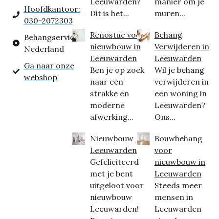
Leeuwarden?
manier om je
Hoofdkantoor:
Dit is het...
muren...
030-2072303
Renostuc voor
Behang
Behangservice
nieuwbouw in
Verwijderen in
Nederland
Leeuwarden
Leeuwarden
Ga naar onze
Ben je op zoek
Wil je behang
webshop
naar een
verwijderen in
strakke en
een woning in
moderne
Leeuwarden?
afwerking...
Ons...
Nieuwbouw
Bouwbehang
Leeuwarden
voor
Gefeliciteerd
nieuwbouw in
met je bent
Leeuwarden
uitgeloot voor
Steeds meer
nieuwbouw
mensen in
Leeuwarden!
Leeuwarden