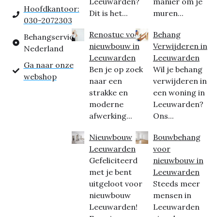
Leeuwarden?
manier om je
Hoofdkantoor:
Dit is het...
muren...
030-2072303
Renostuc voor
Behang
Behangservice
nieuwbouw in
Verwijderen in
Nederland
Leeuwarden
Leeuwarden
Ga naar onze
Ben je op zoek
Wil je behang
webshop
naar een
verwijderen in
strakke en
een woning in
moderne
Leeuwarden?
afwerking...
Ons...
Nieuwbouw
Bouwbehang
Leeuwarden
voor
Gefeliciteerd
nieuwbouw in
met je bent
Leeuwarden
uitgeloot voor
Steeds meer
nieuwbouw
mensen in
Leeuwarden!
Leeuwarden