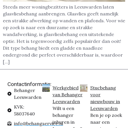
Steeds meer woningbezitters in Leeuwarden laten
glasvliesbehang aanbrengen. Glasvlies geeft namelijk
een strakke afwerking op wanden en plafonds. Voor wie
op zoek is naar een duurzame en strakke
wandafwerking, is glasvliesbehang een uitstekende
optie. Het is tegenwoordig zelfs populairder dan ooit!
Dit type behang biedt een gladde en naadloze
ondergrond die perfect overschilderbaar is, waardoor
[…]
Contactinformatie:
Werkgebied
Stucbehang
Behanger
van Behanger
voor
Leeuwarden
Leeuwarden
nieuwbouw in
KVK:
Wilt u een
Leeuwarden
58037640
behanger
Ben je op zoek
inhuren in
naar een
info@behangservice.nl