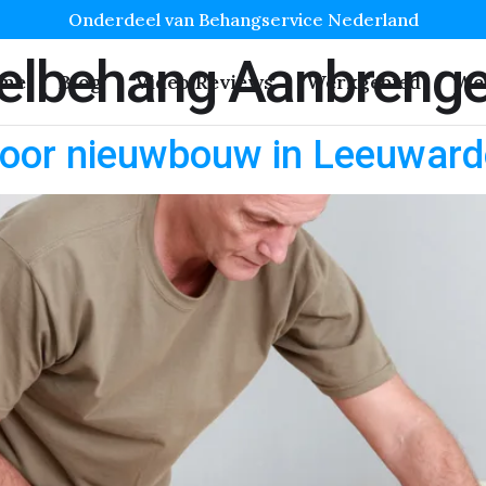
Onderdeel van Behangservice Nederland
elbehang Aanbreng
me
Blog
Video Reviews
Werkgebied
We
oor nieuwbouw in Leeuwar