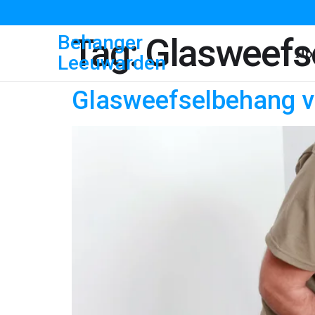
Behanger
Tag:
Glasweefs
Ho
Leeuwarden
Glasweefselbehang v