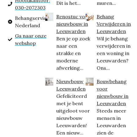
Hoofdkantoor:
Dit is het...
muren...
030-2072303
Renostuc voor
Behang
Behangservice
nieuwbouw in
Verwijderen in
Nederland
Leeuwarden
Leeuwarden
Ga naar onze
Ben je op zoek
Wil je behang
webshop
naar een
verwijderen in
strakke en
een woning in
moderne
Leeuwarden?
afwerking...
Ons...
Nieuwbouw
Bouwbehang
Leeuwarden
voor
Gefeliciteerd
nieuwbouw in
met je bent
Leeuwarden
uitgeloot voor
Steeds meer
nieuwbouw
mensen in
Leeuwarden!
Leeuwarden
Een nieuw...
zien de