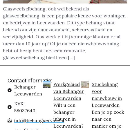
Glasweefselbehang, ook wel bekend als
glasvezelbehang, is een populaire keuze voor woningen
en bedrijven in Leeuwarden. Dit type behang staat
bekend om zijn duurzaamheid, scheurvastheid en
veelzijdigheid. Ons werk zit bij sommige klanten er al
meer dan 10 jaar op! Of je nu een nieuwbouwwoning
hebt of bezig bent met een renovatie,
glasweefselbehang biedt een […]
Contactinformatie:
Werkgebied
Stucbehang
Behanger
van Behanger
voor
Leeuwarden
Leeuwarden
nieuwbouw in
KVK:
Wilt u een
Leeuwarden
58037640
behanger
Ben je op zoek
inhuren in
naar een
info@behangservice.nl
Leeuwarden?
manier om je