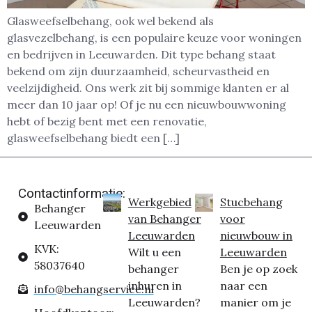
Glasweefselbehang, ook wel bekend als
glasvezelbehang, is een populaire keuze voor woningen
en bedrijven in Leeuwarden. Dit type behang staat
bekend om zijn duurzaamheid, scheurvastheid en
veelzijdigheid. Ons werk zit bij sommige klanten er al
meer dan 10 jaar op! Of je nu een nieuwbouwwoning
hebt of bezig bent met een renovatie,
glasweefselbehang biedt een […]
Contactinformatie:
Werkgebied
Stucbehang
Behanger
van Behanger
voor
Leeuwarden
Leeuwarden
nieuwbouw in
KVK:
Wilt u een
Leeuwarden
58037640
behanger
Ben je op zoek
inhuren in
naar een
info@behangservice.nl
Leeuwarden?
manier om je