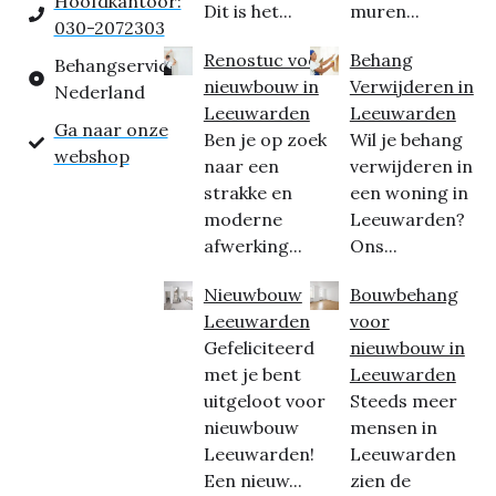
Hoofdkantoor:
Dit is het...
muren...
030-2072303
Renostuc voor
Behang
Behangservice
nieuwbouw in
Verwijderen in
Nederland
Leeuwarden
Leeuwarden
Ga naar onze
Ben je op zoek
Wil je behang
webshop
naar een
verwijderen in
strakke en
een woning in
moderne
Leeuwarden?
afwerking...
Ons...
Nieuwbouw
Bouwbehang
Leeuwarden
voor
Gefeliciteerd
nieuwbouw in
met je bent
Leeuwarden
uitgeloot voor
Steeds meer
nieuwbouw
mensen in
Leeuwarden!
Leeuwarden
Een nieuw...
zien de