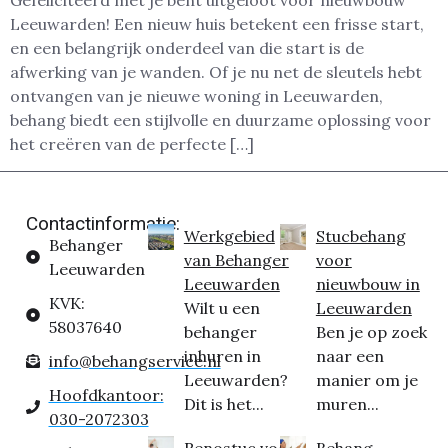
Gefeliciteerd met je bent uitgeloot voor nieuwbouw
Leeuwarden! Een nieuw huis betekent een frisse start,
en een belangrijk onderdeel van die start is de
afwerking van je wanden. Of je nu net de sleutels hebt
ontvangen van je nieuwe woning in Leeuwarden,
behang biedt een stijlvolle en duurzame oplossing voor
het creëren van de perfecte […]
Contactinformatie:
Werkgebied
Stucbehang
Behanger
van Behanger
voor
Leeuwarden
Leeuwarden
nieuwbouw in
KVK:
Wilt u een
Leeuwarden
58037640
behanger
Ben je op zoek
inhuren in
naar een
info@behangservice.nl
Leeuwarden?
manier om je
Hoofdkantoor:
Dit is het...
muren...
030-2072303
Renostuc voor
Behang