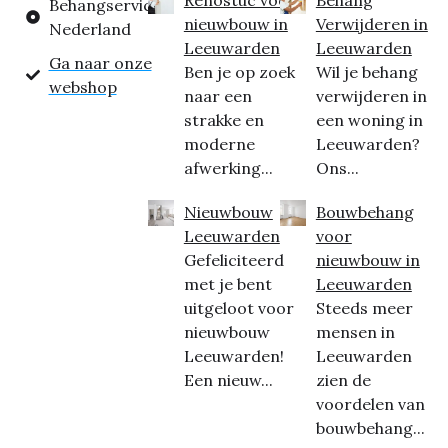
Behangservice
nieuwbouw in
Verwijderen in
Nederland
Leeuwarden
Leeuwarden
Ga naar onze
Ben je op zoek
Wil je behang
webshop
naar een
verwijderen in
strakke en
een woning in
moderne
Leeuwarden?
afwerking...
Ons...
Nieuwbouw
Bouwbehang
Leeuwarden
voor
Gefeliciteerd
nieuwbouw in
met je bent
Leeuwarden
uitgeloot voor
Steeds meer
nieuwbouw
mensen in
Leeuwarden!
Leeuwarden
Een nieuw...
zien de
voordelen van
bouwbehang...