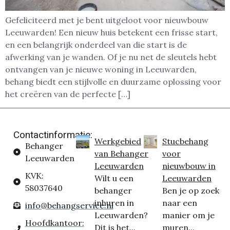
Gefeliciteerd met je bent uitgeloot voor nieuwbouw
Leeuwarden! Een nieuw huis betekent een frisse start,
en een belangrijk onderdeel van die start is de
afwerking van je wanden. Of je nu net de sleutels hebt
ontvangen van je nieuwe woning in Leeuwarden,
behang biedt een stijlvolle en duurzame oplossing voor
het creëren van de perfecte […]
Contactinformatie:
Werkgebied
Stucbehang
Behanger
van Behanger
voor
Leeuwarden
Leeuwarden
nieuwbouw in
KVK:
Wilt u een
Leeuwarden
58037640
behanger
Ben je op zoek
inhuren in
naar een
info@behangservice.nl
Leeuwarden?
manier om je
Hoofdkantoor:
Dit is het...
muren...