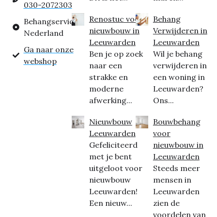
030-2072303
Renostuc voor
Behang
Behangservice
nieuwbouw in
Verwijderen in
Nederland
Leeuwarden
Leeuwarden
Ga naar onze
Ben je op zoek
Wil je behang
webshop
naar een
verwijderen in
strakke en
een woning in
moderne
Leeuwarden?
afwerking...
Ons...
Nieuwbouw
Bouwbehang
Leeuwarden
voor
Gefeliciteerd
nieuwbouw in
met je bent
Leeuwarden
uitgeloot voor
Steeds meer
nieuwbouw
mensen in
Leeuwarden!
Leeuwarden
Een nieuw...
zien de
voordelen van