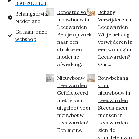
030-2072303
Renostuc voor
Behang
Behangservice
nieuwbouw in
Verwijderen in
Nederland
Leeuwarden
Leeuwarden
Ga naar onze
Ben je op zoek
Wil je behang
webshop
naar een
verwijderen in
strakke en
een woning in
moderne
Leeuwarden?
afwerking...
Ons...
Nieuwbouw
Bouwbehang
Leeuwarden
voor
Gefeliciteerd
nieuwbouw in
met je bent
Leeuwarden
uitgeloot voor
Steeds meer
nieuwbouw
mensen in
Leeuwarden!
Leeuwarden
Een nieuw...
zien de
voordelen van