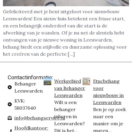
Gefeliciteerd met je bent uitgeloot voor nieuwbouw
Leeuwarden! Een nieuw huis betekent een frisse start,
en een belangrijk onderdeel van die start is de
afwerking van je wanden. Of je nu net de sleutels hebt
ontvangen van je nieuwe woning in Leeuwarden,
behang biedt een stijlvolle en duurzame oplossing voor
het creëren van de perfecte […]
Contactinformatie:
Werkgebied
Stucbehang
Behanger
van Behanger
voor
Leeuwarden
Leeuwarden
nieuwbouw in
KVK:
Wilt u een
Leeuwarden
58037640
behanger
Ben je op zoek
inhuren in
naar een
info@behangservice.nl
Leeuwarden?
manier om je
Hoofdkantoor:
Dit is het...
muren...