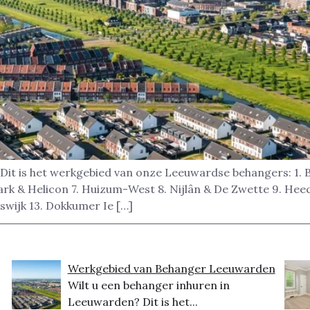
 Dit is het werkgebied van onze Leeuwardse behangers: 1.
park & Helicon 7. Huizum-West 8. Nijlân & De Zwette 9. H
idswijk 13. Dokkumer Ie […]
Werkgebied van Behanger Leeuwarden
Wilt u een behanger inhuren in
Leeuwarden? Dit is het...