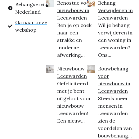
Renostuc voor
Behang
Behangservice
nieuwbouw in
Verwijderen in
Nederland
Leeuwarden
Leeuwarden
Ga naar onze
Ben je op zoek
Wil je behang
webshop
naar een
verwijderen in
strakke en
een woning in
moderne
Leeuwarden?
afwerking...
Ons...
Nieuwbouw
Bouwbehang
Leeuwarden
voor
Gefeliciteerd
nieuwbouw in
met je bent
Leeuwarden
uitgeloot voor
Steeds meer
nieuwbouw
mensen in
Leeuwarden!
Leeuwarden
Een nieuw...
zien de
voordelen van
bouwbehang...