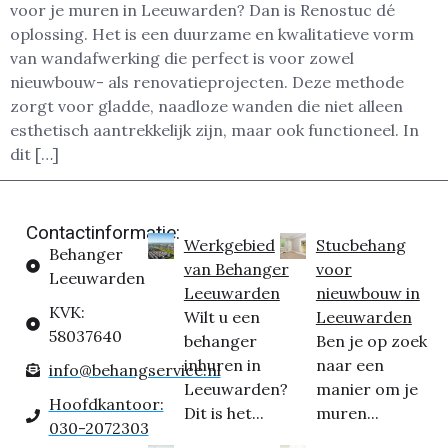
voor je muren in Leeuwarden? Dan is Renostuc dé
oplossing. Het is een duurzame en kwalitatieve vorm
van wandafwerking die perfect is voor zowel
nieuwbouw- als renovatieprojecten. Deze methode
zorgt voor gladde, naadloze wanden die niet alleen
esthetisch aantrekkelijk zijn, maar ook functioneel. In
dit […]
Contactinformatie:
Werkgebied
Stucbehang
Behanger
van Behanger
voor
Leeuwarden
Leeuwarden
nieuwbouw in
KVK:
Wilt u een
Leeuwarden
58037640
behanger
Ben je op zoek
inhuren in
naar een
info@behangservice.nl
Leeuwarden?
manier om je
Hoofdkantoor:
Dit is het...
muren...
030-2072303