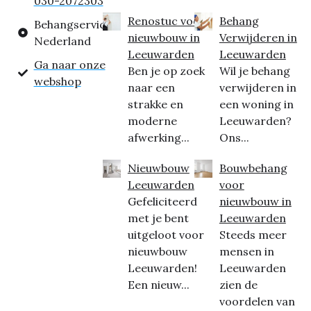
030-2072303
Renostuc voor
Behang
Behangservice
nieuwbouw in
Verwijderen in
Nederland
Leeuwarden
Leeuwarden
Ga naar onze
Ben je op zoek
Wil je behang
webshop
naar een
verwijderen in
strakke en
een woning in
moderne
Leeuwarden?
afwerking...
Ons...
Nieuwbouw
Bouwbehang
Leeuwarden
voor
Gefeliciteerd
nieuwbouw in
met je bent
Leeuwarden
uitgeloot voor
Steeds meer
nieuwbouw
mensen in
Leeuwarden!
Leeuwarden
Een nieuw...
zien de
voordelen van