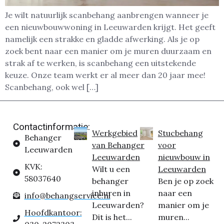
Je wilt natuurlijk scanbehang aanbrengen wanneer je
een nieuwbouwwoning in Leeuwarden krijgt. Het geeft
namelijk een strakke en gladde afwerking. Als je op
zoek bent naar een manier om je muren duurzaam en
strak af te werken, is scanbehang een uitstekende
keuze. Onze team werkt er al meer dan 20 jaar mee!
Scanbehang, ook wel […]
Contactinformatie:
Werkgebied
Stucbehang
Behanger
van Behanger
voor
Leeuwarden
Leeuwarden
nieuwbouw in
KVK:
Wilt u een
Leeuwarden
58037640
behanger
Ben je op zoek
inhuren in
naar een
info@behangservice.nl
Leeuwarden?
manier om je
Hoofdkantoor:
Dit is het...
muren...