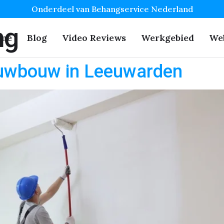
Onderdeel van Behangservice Nederland
ng
me
Blog
Video Reviews
Werkgebied
We
euwbouw in Leeuwarden