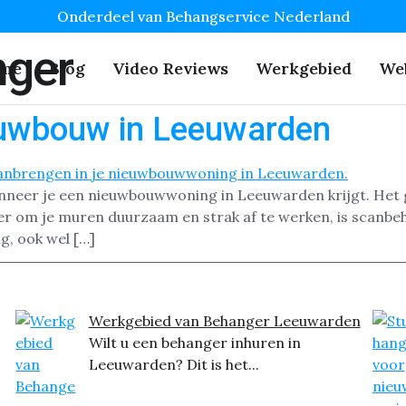
Onderdeel van Behangservice Nederland
ger
me
Blog
Video Reviews
Werkgebied
We
euwbouw in Leeuwarden
nneer je een nieuwbouwwoning in Leeuwarden krijgt. Het g
ier om je muren duurzaam en strak af te werken, is scanb
g, ook wel […]
Werkgebied van Behanger Leeuwarden
Wilt u een behanger inhuren in
Leeuwarden? Dit is het...