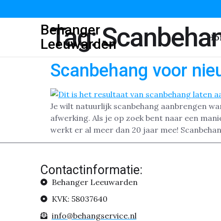
Behanger
Tag:
Scanbehan
Ho
Leeuwarden
Scanbehang voor ni
Je wilt natuurlijk scanbehang aanbrengen wa
afwerking. Als je op zoek bent naar een man
werkt er al meer dan 20 jaar mee! Scanbehan
Contactinformatie:
Behanger Leeuwarden
KVK: 58037640
info@behangservice.nl