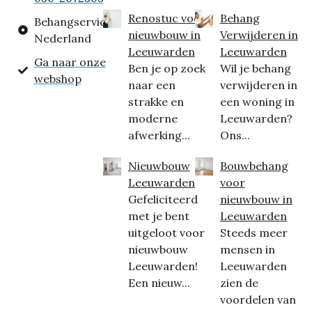
Renostuc voor
Behang
Behangservice
nieuwbouw in
Verwijderen in
Nederland
Leeuwarden
Leeuwarden
Ga naar onze
Ben je op zoek
Wil je behang
webshop
naar een
verwijderen in
strakke en
een woning in
moderne
Leeuwarden?
afwerking...
Ons...
Nieuwbouw
Bouwbehang
Leeuwarden
voor
Gefeliciteerd
nieuwbouw in
met je bent
Leeuwarden
uitgeloot voor
Steeds meer
nieuwbouw
mensen in
Leeuwarden!
Leeuwarden
Een nieuw...
zien de
voordelen van