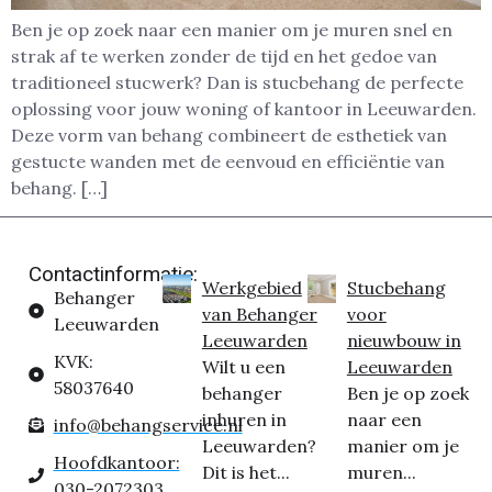
Ben je op zoek naar een manier om je muren snel en
strak af te werken zonder de tijd en het gedoe van
traditioneel stucwerk? Dan is stucbehang de perfecte
oplossing voor jouw woning of kantoor in Leeuwarden.
Deze vorm van behang combineert de esthetiek van
gestucte wanden met de eenvoud en efficiëntie van
behang. […]
Contactinformatie:
Werkgebied
Stucbehang
Behanger
van Behanger
voor
Leeuwarden
Leeuwarden
nieuwbouw in
KVK:
Wilt u een
Leeuwarden
58037640
behanger
Ben je op zoek
inhuren in
naar een
info@behangservice.nl
Leeuwarden?
manier om je
Hoofdkantoor:
Dit is het...
muren...
030-2072303