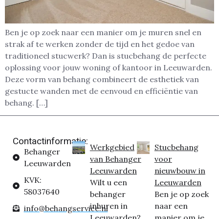
Ben je op zoek naar een manier om je muren snel en
strak af te werken zonder de tijd en het gedoe van
traditioneel stucwerk? Dan is stucbehang de perfecte
oplossing voor jouw woning of kantoor in Leeuwarden.
Deze vorm van behang combineert de esthetiek van
gestucte wanden met de eenvoud en efficiëntie van
behang. […]
Contactinformatie:
Werkgebied
Stucbehang
Behanger
van Behanger
voor
Leeuwarden
Leeuwarden
nieuwbouw in
KVK:
Wilt u een
Leeuwarden
58037640
behanger
Ben je op zoek
inhuren in
naar een
info@behangservice.nl
Leeuwarden?
manier om je