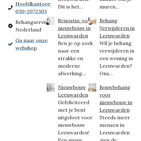
Hoofdkantoor:
Dit is het...
muren...
030-2072303
Renostuc voor
Behang
Behangservice
nieuwbouw in
Verwijderen in
Nederland
Leeuwarden
Leeuwarden
Ga naar onze
Ben je op zoek
Wil je behang
webshop
naar een
verwijderen in
strakke en
een woning in
moderne
Leeuwarden?
afwerking...
Ons...
Nieuwbouw
Bouwbehang
Leeuwarden
voor
Gefeliciteerd
nieuwbouw in
met je bent
Leeuwarden
uitgeloot voor
Steeds meer
nieuwbouw
mensen in
Leeuwarden!
Leeuwarden
Een nieuw...
zien de