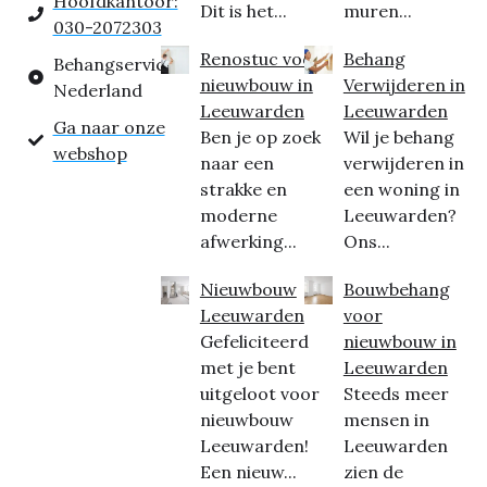
Hoofdkantoor:
Dit is het...
muren...
030-2072303
Renostuc voor
Behang
Behangservice
nieuwbouw in
Verwijderen in
Nederland
Leeuwarden
Leeuwarden
Ga naar onze
Ben je op zoek
Wil je behang
webshop
naar een
verwijderen in
strakke en
een woning in
moderne
Leeuwarden?
afwerking...
Ons...
Nieuwbouw
Bouwbehang
Leeuwarden
voor
Gefeliciteerd
nieuwbouw in
met je bent
Leeuwarden
uitgeloot voor
Steeds meer
nieuwbouw
mensen in
Leeuwarden!
Leeuwarden
Een nieuw...
zien de