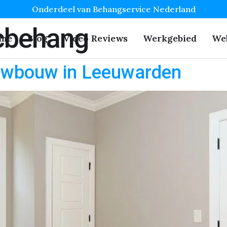
Onderdeel van Behangservice Nederland
ucbehang
me
Blog
Video Reviews
Werkgebied
We
uwbouw in Leeuwarden