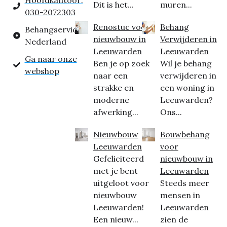
Hoofdkantoor:
Dit is het...
muren...
030-2072303
Renostuc voor
Behang
Behangservice
nieuwbouw in
Verwijderen in
Nederland
Leeuwarden
Leeuwarden
Ga naar onze
Ben je op zoek
Wil je behang
webshop
naar een
verwijderen in
strakke en
een woning in
moderne
Leeuwarden?
afwerking...
Ons...
Nieuwbouw
Bouwbehang
Leeuwarden
voor
Gefeliciteerd
nieuwbouw in
met je bent
Leeuwarden
uitgeloot voor
Steeds meer
nieuwbouw
mensen in
Leeuwarden!
Leeuwarden
Een nieuw...
zien de