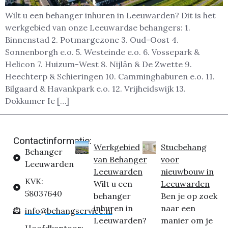
Wilt u een behanger inhuren in Leeuwarden? Dit is het
werkgebied van onze Leeuwardse behangers: 1.
Binnenstad 2. Potmargezone 3. Oud-Oost 4.
Sonnenborgh e.o. 5. Westeinde e.o. 6. Vossepark &
Helicon 7. Huizum-West 8. Nijlân & De Zwette 9.
Heechterp & Schieringen 10. Camminghaburen e.o. 11.
Bilgaard & Havankpark e.o. 12. Vrijheidswijk 13.
Dokkumer Ie […]
Contactinformatie:
Werkgebied
Stucbehang
Behanger
van Behanger
voor
Leeuwarden
Leeuwarden
nieuwbouw in
KVK:
Wilt u een
Leeuwarden
58037640
behanger
Ben je op zoek
inhuren in
naar een
info@behangservice.nl
Leeuwarden?
manier om je