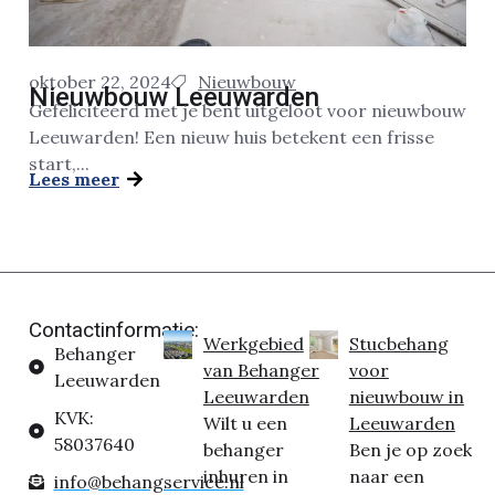
oktober 22, 2024
Nieuwbouw
Nieuwbouw Leeuwarden
Gefeliciteerd met je bent uitgeloot voor nieuwbouw
Leeuwarden! Een nieuw huis betekent een frisse
start,...
Lees meer
Contactinformatie:
Werkgebied
Stucbehang
Behanger
van Behanger
voor
Leeuwarden
Leeuwarden
nieuwbouw in
KVK:
Wilt u een
Leeuwarden
58037640
behanger
Ben je op zoek
inhuren in
naar een
info@behangservice.nl