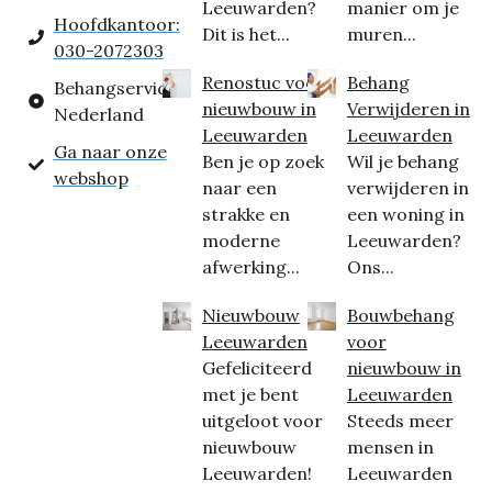
Leeuwarden?
manier om je
Hoofdkantoor:
Dit is het...
muren...
030-2072303
Renostuc voor
Behang
Behangservice
nieuwbouw in
Verwijderen in
Nederland
Leeuwarden
Leeuwarden
Ga naar onze
Ben je op zoek
Wil je behang
webshop
naar een
verwijderen in
strakke en
een woning in
moderne
Leeuwarden?
afwerking...
Ons...
Nieuwbouw
Bouwbehang
Leeuwarden
voor
Gefeliciteerd
nieuwbouw in
met je bent
Leeuwarden
uitgeloot voor
Steeds meer
nieuwbouw
mensen in
Leeuwarden!
Leeuwarden