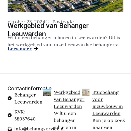
oktober 23, 2024
Postcode
Werkgebied van Behanger
Leeuwarden
Wilt u een behanger inhuren in Leeuwarden? Dit is
het werkgebied van onze Leeuwardse behangers:...
Lees meer
Contactinformatie:
Werkgebied
Stucbehang
Behanger
van Behanger
voor
Leeuwarden
Leeuwarden
nieuwbouw in
KVK:
Wilt u een
Leeuwarden
58037640
behanger
Ben je op zoek
inhuren in
naar een
info@behangservice.nl