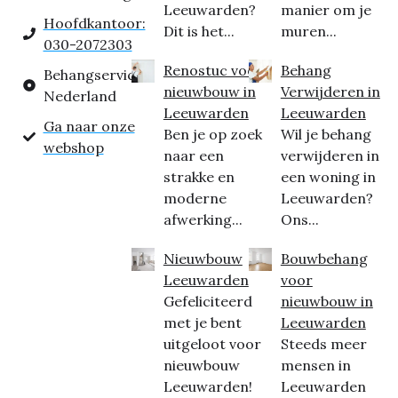
Leeuwarden?
manier om je
Hoofdkantoor:
Dit is het...
muren...
030-2072303
Renostuc voor
Behang
Behangservice
nieuwbouw in
Verwijderen in
Nederland
Leeuwarden
Leeuwarden
Ga naar onze
Ben je op zoek
Wil je behang
webshop
naar een
verwijderen in
strakke en
een woning in
moderne
Leeuwarden?
afwerking...
Ons...
Nieuwbouw
Bouwbehang
Leeuwarden
voor
Gefeliciteerd
nieuwbouw in
met je bent
Leeuwarden
uitgeloot voor
Steeds meer
nieuwbouw
mensen in
Leeuwarden!
Leeuwarden