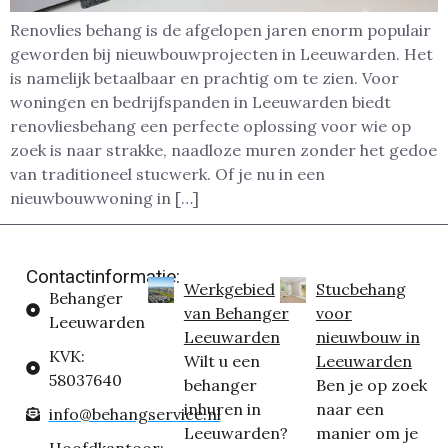
Renovlies behang is de afgelopen jaren enorm populair
geworden bij nieuwbouwprojecten in Leeuwarden. Het
is namelijk betaalbaar en prachtig om te zien. Voor
woningen en bedrijfspanden in Leeuwarden biedt
renovliesbehang een perfecte oplossing voor wie op
zoek is naar strakke, naadloze muren zonder het gedoe
van traditioneel stucwerk. Of je nu in een
nieuwbouwwoning in […]
Contactinformatie:
Werkgebied
Stucbehang
Behanger
van Behanger
voor
Leeuwarden
Leeuwarden
nieuwbouw in
KVK:
Wilt u een
Leeuwarden
58037640
behanger
Ben je op zoek
inhuren in
naar een
info@behangservice.nl
Leeuwarden?
manier om je