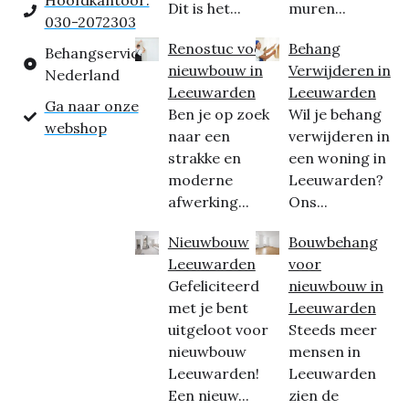
Hoofdkantoor:
Dit is het...
muren...
030-2072303
Renostuc voor
Behang
Behangservice
nieuwbouw in
Verwijderen in
Nederland
Leeuwarden
Leeuwarden
Ga naar onze
Ben je op zoek
Wil je behang
webshop
naar een
verwijderen in
strakke en
een woning in
moderne
Leeuwarden?
afwerking...
Ons...
Nieuwbouw
Bouwbehang
Leeuwarden
voor
Gefeliciteerd
nieuwbouw in
met je bent
Leeuwarden
uitgeloot voor
Steeds meer
nieuwbouw
mensen in
Leeuwarden!
Leeuwarden
Een nieuw...
zien de