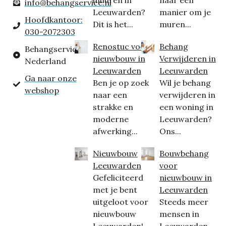
inhuren in
naar een
info@behangservice.nl
Leeuwarden?
manier om je
Hoofdkantoor:
Dit is het...
muren...
030-2072303
Renostuc voor
Behang
Behangservice
nieuwbouw in
Verwijderen in
Nederland
Leeuwarden
Leeuwarden
Ga naar onze
Ben je op zoek
Wil je behang
webshop
naar een
verwijderen in
strakke en
een woning in
moderne
Leeuwarden?
afwerking...
Ons...
Nieuwbouw
Bouwbehang
Leeuwarden
voor
Gefeliciteerd
nieuwbouw in
met je bent
Leeuwarden
uitgeloot voor
Steeds meer
nieuwbouw
mensen in