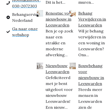
Hoofdkantoor:
Dit is het...
muren...
030-2072303
Renostuc voor
Behang
Behangservice
nieuwbouw in
Verwijderen in
Nederland
Leeuwarden
Leeuwarden
Ga naar onze
Ben je op zoek
Wil je behang
webshop
naar een
verwijderen in
strakke en
een woning in
moderne
Leeuwarden?
afwerking...
Ons...
Nieuwbouw
Bouwbehang
Leeuwarden
voor
Gefeliciteerd
nieuwbouw in
met je bent
Leeuwarden
uitgeloot voor
Steeds meer
nieuwbouw
mensen in
Leeuwarden!
Leeuwarden
Een nieuw...
zien de