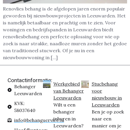
Renovlies behang is de afgelopen jaren enorm populair
geworden bij nieuwbouwprojecten in Leeuwarden. Het
is namelijk betaalbaar en prachtig om te zien. Voor
woningen en bedrijfspanden in Leeuwarden biedt
renovliesbehang een perfecte oplossing voor wie op
zoek is naar strakke, naadloze muren zonder het gedoe
van traditioneel stucwerk. Of je nu in een
nieuwbouwwoning in […]
Contactinformatie:
Werkgebied
Stucbehang
Behanger
van Behanger
voor
Leeuwarden
Leeuwarden
nieuwbouw in
KVK:
Wilt u een
Leeuwarden
58037640
behanger
Ben je op zoek
inhuren in
naar een
info@behangservice.nl
Leeuwarden?
manier om je