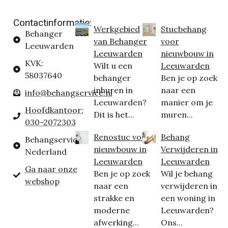
Contactinformatie:
Werkgebied
Stucbehang
Behanger
van Behanger
voor
Leeuwarden
Leeuwarden
nieuwbouw in
KVK:
Wilt u een
Leeuwarden
58037640
behanger
Ben je op zoek
inhuren in
naar een
info@behangservice.nl
Leeuwarden?
manier om je
Hoofdkantoor:
Dit is het...
muren...
030-2072303
Renostuc voor
Behang
Behangservice
nieuwbouw in
Verwijderen in
Nederland
Leeuwarden
Leeuwarden
Ga naar onze
Ben je op zoek
Wil je behang
webshop
naar een
verwijderen in
strakke en
een woning in
moderne
Leeuwarden?
afwerking...
Ons...